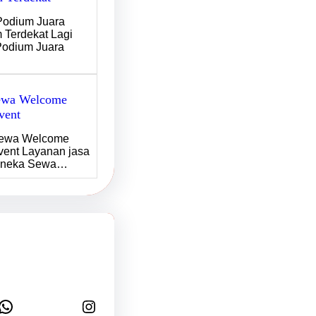
odium Juara
 Terdekat Lagi
Podium Juara
ewa Welcome
vent
Sewa Welcome
vent Layanan jasa
Aneka Sewa…
tsApp
Instagram