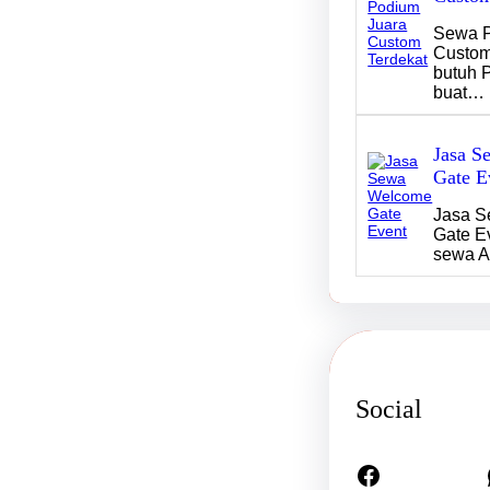
Sewa P
Custom
butuh 
buat…
Jasa S
Gate E
Jasa 
Gate E
sewa 
Social
Facebook
Wha