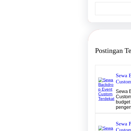
S
e
a
r
c
h
Postingan T
Sewa B
Custom
Sewa B
Custom
budget 
penge
Sewa P
Custom