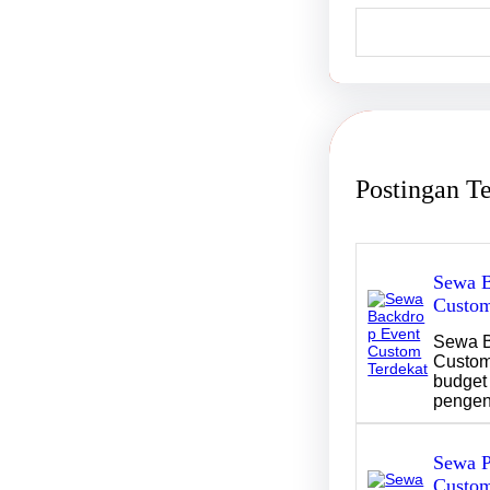
S
e
a
r
c
h
Postingan T
Sewa B
Custom
Sewa B
Custom
budget 
penge
Sewa P
Custom