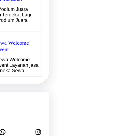
odium Juara
 Terdekat Lagi
Podium Juara
ewa Welcome
vent
Sewa Welcome
vent Layanan jasa
Aneka Sewa…
tsApp
Instagram