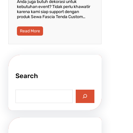
Anda juga butuh dekorasi untuk
kebutuhan event? Tidak perlu khawatir
karena kami siap support dengan
produk Sewa Fascia Tenda Custom…
Read More
Search
S
e
a
r
c
h